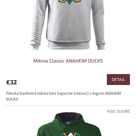
Mikina Classic ANAHEIM DUCKS
DETAIL
€32
Pánska bavlnená mikina bez kapucne (classic) s logom ANAHEIM
DUCKS
Kód:
316/BIE