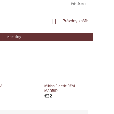
Prihlásenie
NÁKUPNÝ
Prázdny košík
KOŠÍK
Kontakty
EAL
Mikina Classic REAL
MADRID
€32