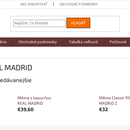
AKO NAKUPOVAŤ
OBCHODNÉ PODMIENKY
HĽADAŤ
éria
Obchodné podmienky
Tabuľka veľkosti
Poštovné
L MADRID
edávanejšie
Mikina s kapucňou
Mikina Classic R
REAL MADRID
MADRID 2
€39,60
€32