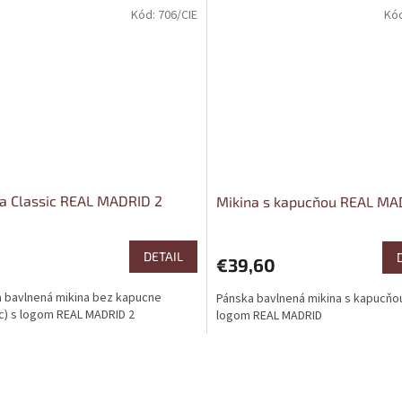
Kód:
706/CIE
Kó
a Classic REAL MADRID 2
Mikina s kapucňou REAL MA
DETAIL
€39,60
 bavlnená mikina bez kapucne
Pánska bavlnená mikina s kapucňo
ic) s logom REAL MADRID 2
logom REAL MADRID
O
v
l