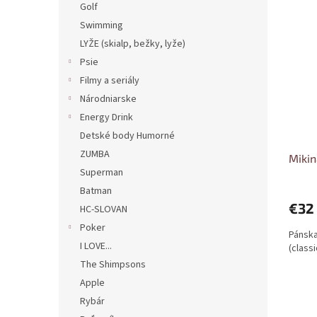
Golf
Swimming
LYŽE (skialp, bežky, lyže)
Psie
Filmy a seriály
Národniarske
Energy Drink
Detské body Humorné
ZUMBA
Mikin
Superman
Batman
€32
HC-SLOVAN
Poker
Pánska
I LOVE...
(class
The Shimpsons
Apple
Rybár