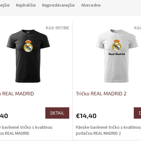
nejšie
Najdrahšie
Najpredávanejšie
Abecedne
Kód:
697/BIE
Kó
ko REAL MADRID
Tričko REAL MADRID 2
DETAIL
,40
€14,40
 bavlnené tričko s kvalitnou
Pánske bavlnené tričko s kvalitnou
ou REAL MADRID
potlačou REAL MADRID 2