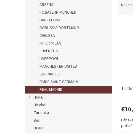
a
ARSENAL
Najlac
d
FC BAYERN MUNCHEN
e
BARCELONA
V
n
BORUSSIA DORTMUND
ý
i
CHELSEA
p
e
i
p
INTER MILÁN
s
r
JUVENTUS
p
o
LIVERPOOL
r
d
MANCHESTER UNITED
o
u
SSC NAPOLI
d
k
PARIS SAINT-GERMAIN
u
t
Trič
k
o
REAL MADRID
t
v
Hokej
o
Bicykel
v
€14
Turistika
Pánske
Beh
potlač
HORY