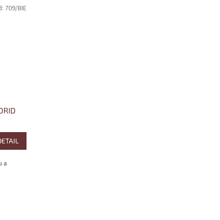
d:
709/BIE
DRID
DETAIL
u a