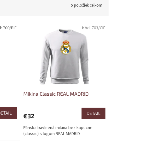
5
položiek celkom
d:
700/BIE
Kód:
703/CIE
Mikina Classic REAL MADRID
DETAIL
DETAIL
€32
Pánska bavlnená mikina bez kapucne
(classic) s logom REAL MADRID