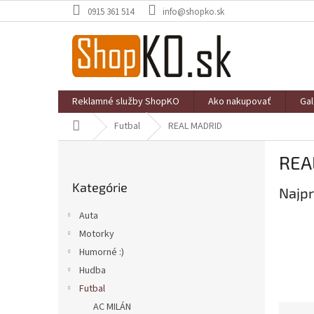
Prejsť
0915 361 514
info@shopko.sk
na
obsah
Reklamné služby ShopKO
Ako nakupovať
Gal
Domov
Futbal
REAL MADRID
B
REA
o
Preskočiť
č
Kategórie
kategórie
Najpr
n
ý
Auta
p
Motorky
a
Humorné :)
n
e
Hudba
l
Futbal
AC MILÁN
R