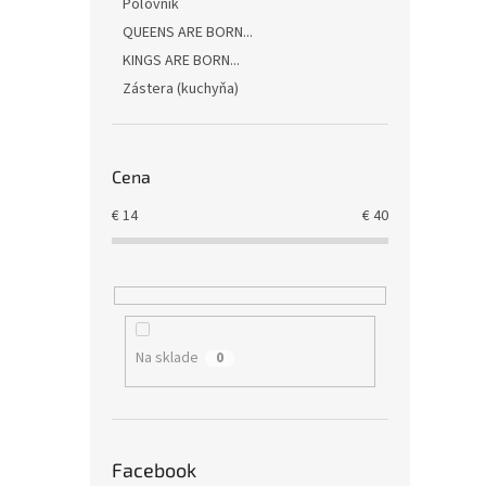
Poľovník
QUEENS ARE BORN...
KINGS ARE BORN...
Zástera (kuchyňa)
Cena
€
14
€
40
Na sklade
0
Facebook