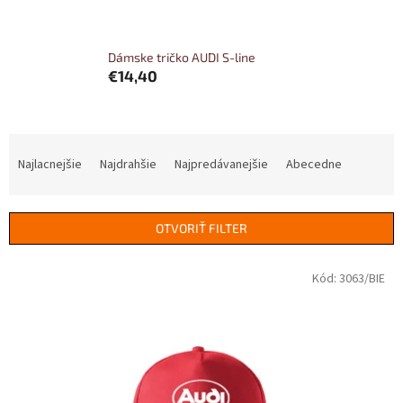
Dámske tričko AUDI S-line
€14,40
R
a
Najlacnejšie
Najdrahšie
Najpredávanejšie
Abecedne
d
e
n
OTVORIŤ FILTER
i
e
V
Kód:
3063/BIE
p
ý
r
p
o
i
d
s
u
p
k
r
t