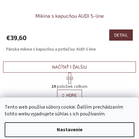
Mikina s kapucňou AUDI S-line
DETAIL
€39,60
Pánska mikina s kapucňou a potlačou: AUDI S-line
NAČÍTAŤ 1 ĎALŠIU
S
1
2
t
O
r
19
položiek celkom
v
á
l
HORE
n
á
k
Tento web používa súbory cookie. Ďalším prechádzaním
d
o
v
Z
a
tohto webu vyjadrujete súhlas s ich používaním.
a
c
á
n
i
Vytvoril Shoptet
p
i
Nastavenie
e
ä
e
p