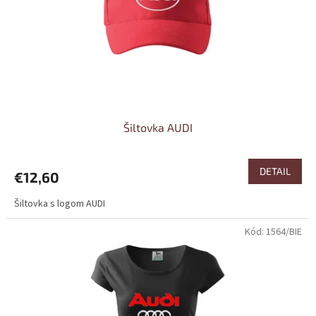
o
o
d
v
u
k
t
o
v
Šiltovka AUDI
DETAIL
€12,60
Šiltovka s logom AUDI
Kód:
1564/BIE