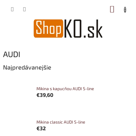
Prejsť
NÁKUP
na
obsah
KOŠÍK
AUDI
Najpredávanejšie
Mikina s kapucňou AUDI S-line
€39,60
Mikina classic AUDI S-line
€32