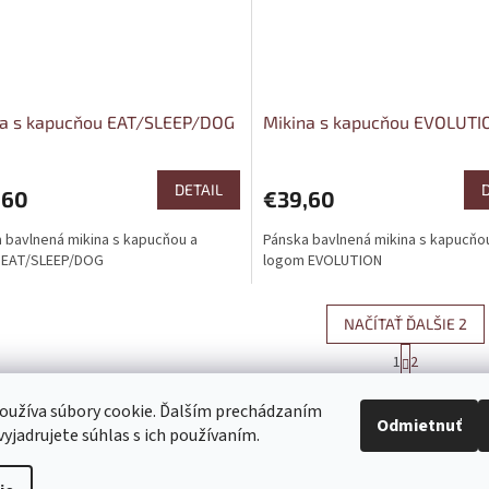
na s kapucňou EAT/SLEEP/DOG
Mikina s kapucňou EVOLUTI
DETAIL
,60
€39,60
 bavlnená mikina s kapucňou a
Pánska bavlnená mikina s kapucňo
 EAT/SLEEP/DOG
logom EVOLUTION
NAČÍTAŤ ĎALŠIE 2
S
1
2
O
t
r
v
HORE
á
oužíva súbory cookie. Ďalším prechádzaním
l
Odmietnuť
n
á
yjadrujete súhlas s ich používaním.
k
d
o
a
v