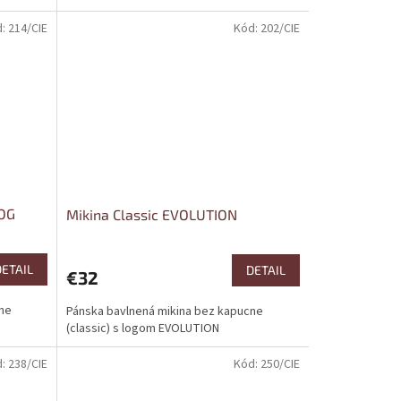
d:
214/CIE
Kód:
202/CIE
DOG
Mikina Classic EVOLUTION
DETAIL
DETAIL
€32
cne
Pánska bavlnená mikina bez kapucne
(classic) s logom EVOLUTION
d:
238/CIE
Kód:
250/CIE