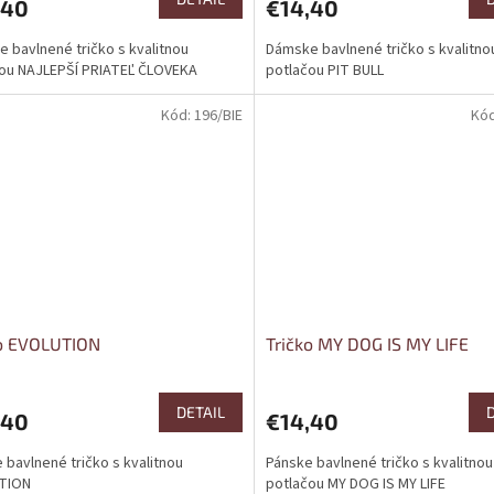
,40
€14,40
 bavlnené tričko s kvalitnou
Dámske bavlnené tričko s kvalitno
ou NAJLEPŠÍ PRIATEĽ ČLOVEKA
potlačou PIT BULL
Kód:
196/BIE
Kó
ko EVOLUTION
Tričko MY DOG IS MY LIFE
DETAIL
,40
€14,40
 bavlnené tričko s kvalitnou
Pánske bavlnené tričko s kvalitnou
TION
potlačou MY DOG IS MY LIFE