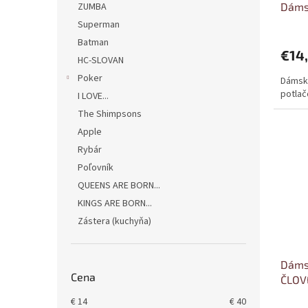
Dáms
ZUMBA
k
o
t
v
Superman
o
Batman
v
€14
HC-SLOVAN
Poker
Dámske
potla
I LOVE...
The Shimpsons
Apple
Rybár
Poľovník
QUEENS ARE BORN...
KINGS ARE BORN...
Zástera (kuchyňa)
Dámsk
Cena
ČLOV
€
14
€
40