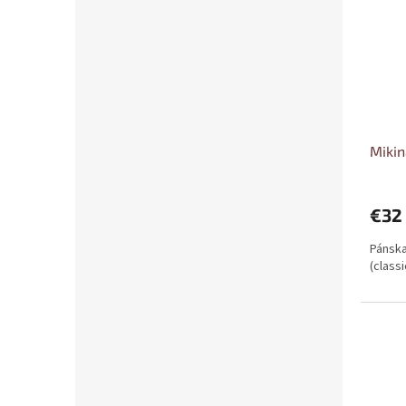
Mikin
€32
Pánska
(class