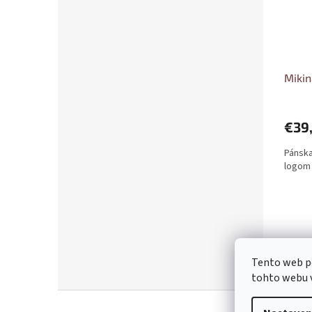
Miki
€39
Pánska
logom
Tento web p
tohto webu v
Z
á