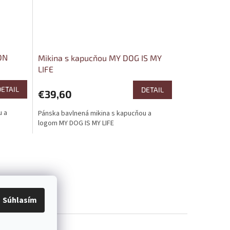
ON
Mikina s kapucňou MY DOG IS MY
LIFE
DETAIL
DETAIL
€39,60
u a
Pánska bavlnená mikina s kapucňou a
logom MY DOG IS MY LIFE
Súhlasím