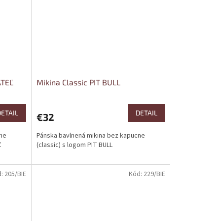
ATEĽ
Mikina Classic PIT BULL
DETAIL
DETAIL
€32
cne
Pánska bavlnená mikina bez kapucne
Ľ
(classic) s logom PIT BULL
d:
205/BIE
Kód:
229/BIE