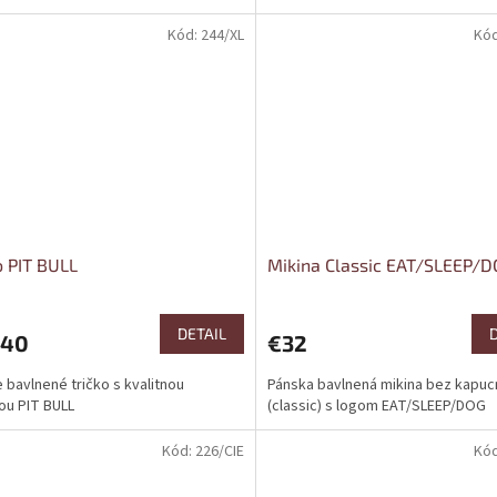
Kód:
244/XL
Kó
o PIT BULL
Mikina Classic EAT/SLEEP/
DETAIL
,40
€32
 bavlnené tričko s kvalitnou
Pánska bavlnená mikina bez kapu
ou PIT BULL
(classic) s logom EAT/SLEEP/DOG
Kód:
226/CIE
Kó