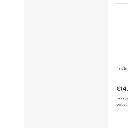
Tričk
€14
Pánske
potlač