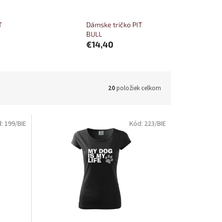
T
Dámske tričko PIT
BULL
€14,40
20
položiek celkom
d:
199/BIE
Kód:
223/BIE