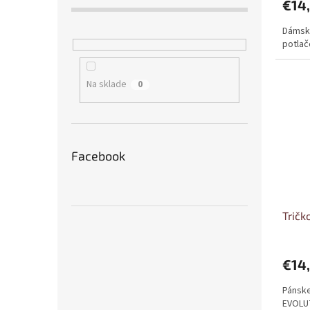
€14
Dámske
potlač
Na sklade
0
Facebook
Trič
€14
Pánske
EVOLU