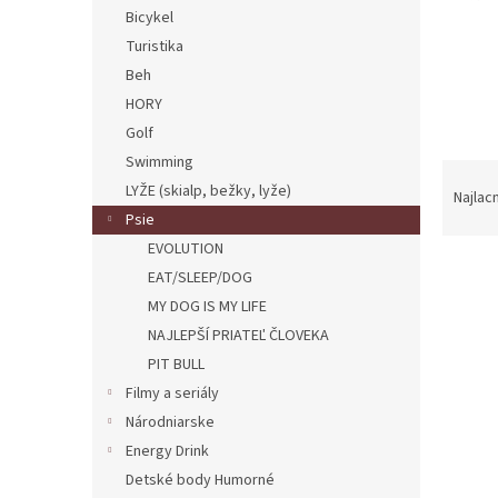
Bicykel
Turistika
Beh
HORY
Golf
Swimming
R
LYŽE (skialp, bežky, lyže)
a
Najlac
d
Psie
e
EVOLUTION
V
n
EAT/SLEEP/DOG
ý
i
MY DOG IS MY LIFE
p
e
NAJLEPŠÍ PRIATEĽ ČLOVEKA
i
p
s
PIT BULL
r
p
o
Filmy a seriály
r
d
Národniarske
o
u
Energy Drink
d
k
Detské body Humorné
u
t