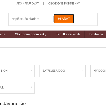
AKO NAKUPOVAŤ
OBCHODNÉ PODMIENKY
HĽADAŤ
éria
Obchodné podmienky
Tabuľka veľkosti
Poštovné
UTION
EAT/SLEEP/DOG
MY DOG I
ULL
edávanejšie