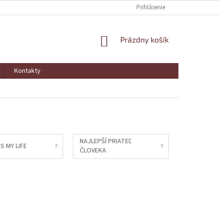
Prihlásenie
NÁKUPNÝ
Prázdny košík
KOŠÍK
Kontakty
NAJLEPŠÍ PRIATEĽ
S MY LIFE
ČLOVEKA