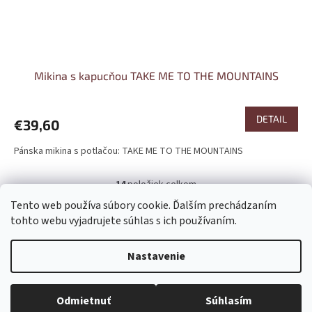
Mikina s kapucňou TAKE ME TO THE MOUNTAINS
DETAIL
€39,60
Pánska mikina s potlačou: TAKE ME TO THE MOUNTAINS
14
položiek celkom
O
v
Tento web používa súbory cookie. Ďalším prechádzaním
l
Z
tohto webu vyjadrujete súhlas s ich používaním.
á
á
d
Vytvoril Shoptet
p
Nastavenie
a
ä
c
t
i
Copyright 2026
ShopKO.sk
. Všetky práva vyhradené.
Upraviť
i
e
Odmietnuť
Súhlasím
nastavenie cookies
p
e