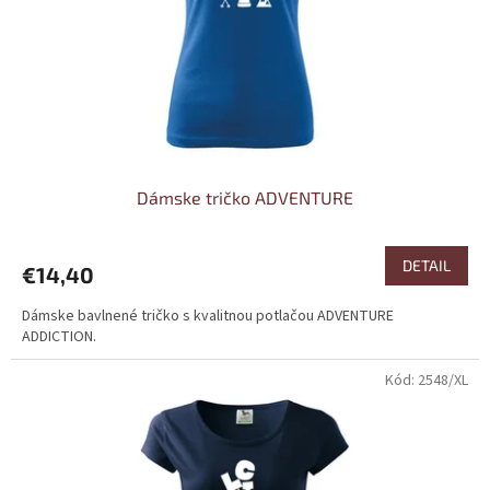
o
o
d
v
u
k
t
o
v
Dámske tričko ADVENTURE
DETAIL
€14,40
Dámske bavlnené tričko s kvalitnou potlačou ADVENTURE
ADDICTION.
Kód:
2548/XL