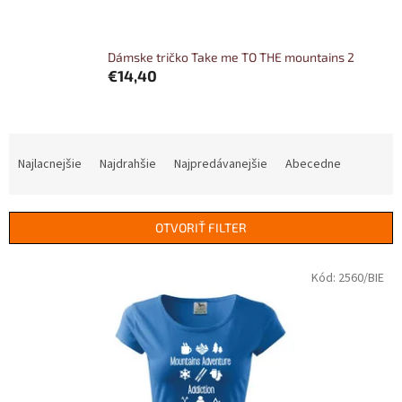
Dámske tričko Take me TO THE mountains 2
€14,40
R
a
Najlacnejšie
Najdrahšie
Najpredávanejšie
Abecedne
d
e
n
OTVORIŤ FILTER
i
e
V
Kód:
2560/BIE
p
ý
r
p
o
i
d
s
u
p
k
r
t