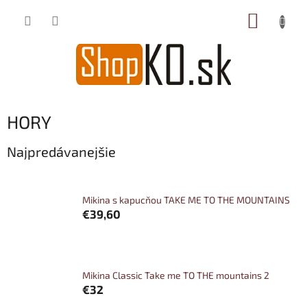
Prejsť
NÁKUP
na
obsah
KOŠÍK
HORY
Najpredávanejšie
Mikina s kapucňou TAKE ME TO THE MOUNTAINS
€39,60
Mikina Classic Take me TO THE mountains 2
€32