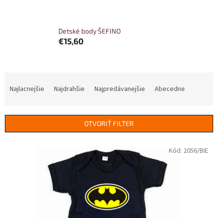
Detské body ŠEFINO
€15,60
R
a
Najlacnejšie
Najdrahšie
Najpredávanejšie
Abecedne
d
e
n
OTVORIŤ FILTER
i
e
V
Kód:
2056/BIE
p
ý
r
p
o
i
d
s
u
p
k
r
t