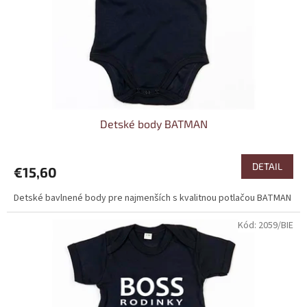
o
o
d
v
u
k
t
o
v
Detské body BATMAN
DETAIL
€15,60
Detské bavlnené body pre najmenších s kvalitnou potlačou BATMAN
Kód:
2059/BIE