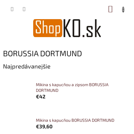
Prejsť
NÁKUP
na
obsah
KOŠÍK
BORUSSIA DORTMUND
Najpredávanejšie
Mikina s kapucňou a zipsom BORUSSIA
DORTMUND
€42
Mikina s kapucňou BORUSSIA DORTMUND
€39,60