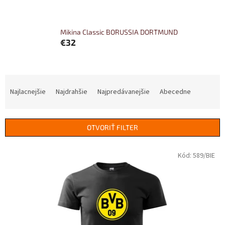
Mikina Classic BORUSSIA DORTMUND
€32
R
a
Najlacnejšie
Najdrahšie
Najpredávanejšie
Abecedne
d
e
n
OTVORIŤ FILTER
i
e
V
Kód:
589/BIE
p
ý
r
p
o
i
d
s
u
p
k
r
t