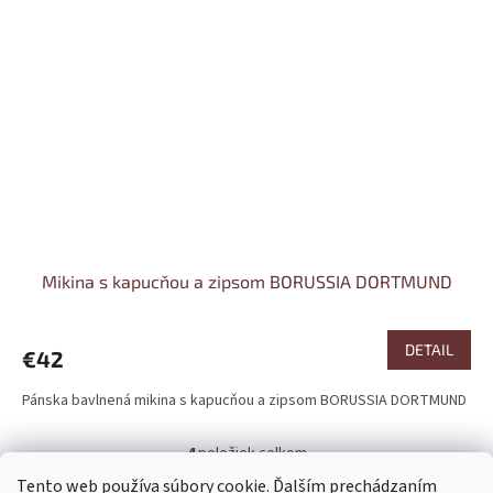
Mikina s kapucňou a zipsom BORUSSIA DORTMUND
DETAIL
€42
Pánska bavlnená mikina s kapucňou a zipsom BORUSSIA DORTMUND
4
položiek celkom
O
v
Tento web používa súbory cookie. Ďalším prechádzaním