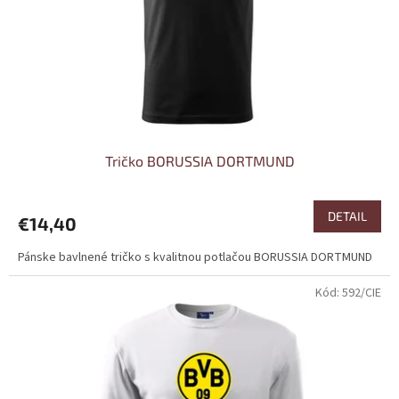
o
o
d
v
u
k
t
o
v
Tričko BORUSSIA DORTMUND
DETAIL
€14,40
Pánske bavlnené tričko s kvalitnou potlačou BORUSSIA DORTMUND
Kód:
592/CIE