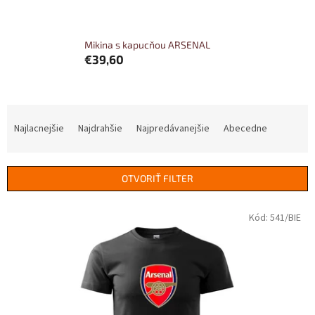
Mikina s kapucňou ARSENAL
€39,60
R
a
Najlacnejšie
Najdrahšie
Najpredávanejšie
Abecedne
d
e
n
OTVORIŤ FILTER
i
e
V
Kód:
541/BIE
p
ý
r
p
o
i
d
s
u
p
k
r
t