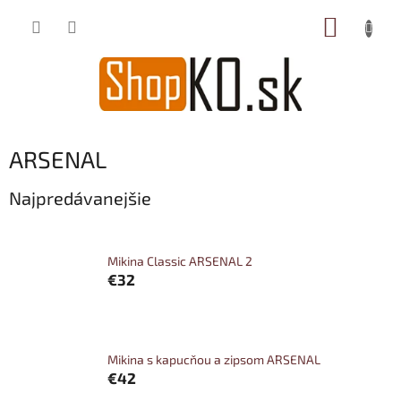
Prejsť
NÁKUP
na
obsah
KOŠÍK
ARSENAL
Najpredávanejšie
Mikina Classic ARSENAL 2
€32
Mikina s kapucňou a zipsom ARSENAL
€42