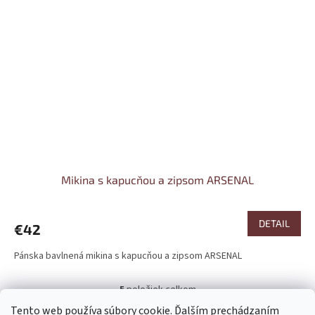
Mikina s kapucňou a zipsom ARSENAL
DETAIL
€42
Pánska bavlnená mikina s kapucňou a zipsom ARSENAL
5
položiek celkom
O
v
Tento web používa súbory cookie. Ďalším prechádzaním