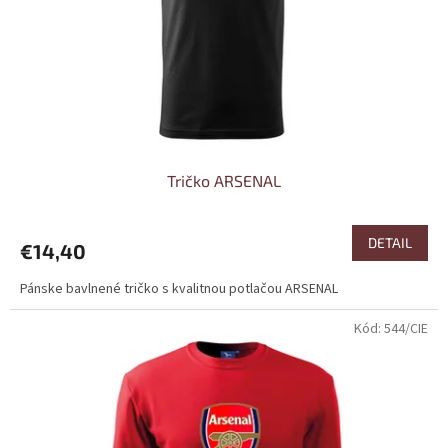
o
o
d
v
u
k
t
o
v
Tričko ARSENAL
DETAIL
€14,40
Pánske bavlnené tričko s kvalitnou potlačou ARSENAL
Kód:
544/CIE