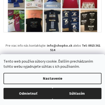
Pre viac info nás kontaktujte:
info@shopko.sk
alebo
Tel: 0915 361
514
Z
Tento web používa súbory cookie. Ďalším prechádzaním
á
tohto webu vyjadrujete súhlas s ich používaním.
Vytvoril Shoptet
p
ä
Nastavenie
t
Copyright 2026
ShopKO.sk
. Všetky práva vyhradené.
Upraviť
i
nastavenie cookies
e
Odmietnuť
Súhlasím