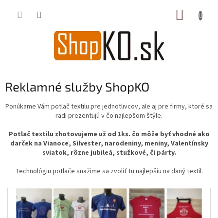
Prejsť
NÁKUP
na
obsah
KOŠÍK
Reklamné služby ShopKO
Ponúkame Vám potlač textilu pre jednotlivcov, ale aj pre firmy, ktoré sa
radi prezentujú v čo najlepšom štýle.
Potlač textilu zhotovujeme už od 1ks. čo môže byť vhodné ako
darček na Vianoce, Silvester, narodeniny, meniny, Valentínsky
sviatok, rôzne jubileá, stužkové, či párty.
Technológiu potlače snažime sa zvoliť tu najlepšiu na daný textil.