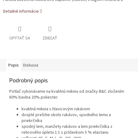
Detailné informácie
OPÝTAŤ SA
ZDIEĽAŤ
Popis
Diskusia
Podrobný popis
Potlač vykonávame na kvalitnú mikinu od značky B&C zložením
80% bavlna 20% poliester.
kvalitná mikina s hlavicovým rukávom
dvojité prešitie okolo rukávov, spodného lemu a
priekrčníka
spodný lem, manžety rukávov a lem priekrčníka z
rebrového úpletu 1:1 s prídavkom 5 % elastanu