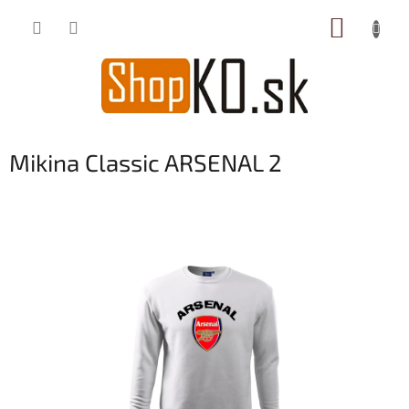
Prejsť
NÁKUP
na
obsah
KOŠÍK
Mikina Classic ARSENAL 2