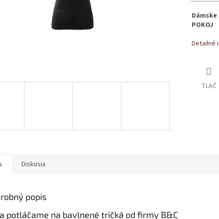
Dámske b
POKOJ
Detailné 
TLAČ
s
Diskusia
robný popis
a potláčame na bavlnené tričká od firmy B&C