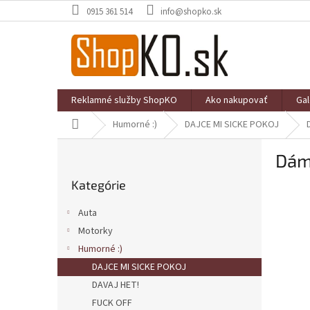
Prejsť
0915 361 514
info@shopko.sk
na
obsah
Reklamné služby ShopKO
Ako nakupovať
Gal
Domov
Humorné :)
DAJCE MI SICKE POKOJ
B
Dám
o
Preskočiť
č
Kategórie
kategórie
n
ý
Auta
p
Motorky
a
Humorné :)
n
e
DAJCE MI SICKE POKOJ
l
DAVAJ HET!
FUCK OFF