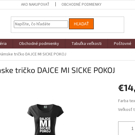
AKO NAKUPOVAŤ
OBCHODNÉ PODMIENKY
HĽADAŤ
éria
Obchodné podmienky
Tabuľka veľkosti
Poštovné
Dámske tričko DAJCE MI SICKE POKOJ
ske tričko DAJCE MI SICKE POKOJ
€14
Jednotk
Farba tex
cena:
Veľkosť t