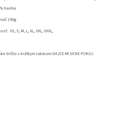
 % bavlna
amáž 190g
kosť: XS, S, M, L, XL, XXL, XXXL,
ke tričko s krátkym rukávom DAJCE MI SICKE POKOJ