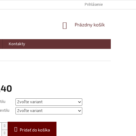
Prihlásenie
NÁKUPNÝ
Prázdny košík
KOŠÍK
Kontakty
,40
ová
tilu
extilu
Pridať do košíka