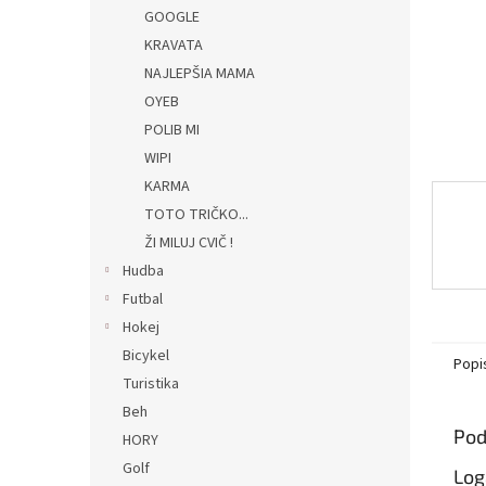
GOOGLE
KRAVATA
NAJLEPŠIA MAMA
OYEB
POLIB MI
WIPI
KARMA
TOTO TRIČKO...
ŽI MILUJ CVIČ !
Hudba
Futbal
Hokej
Bicykel
Popi
Turistika
Beh
Pod
HORY
Golf
Log