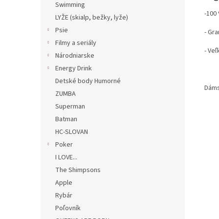
Swimming
-100
LYŽE (skialp, bežky, lyže)
Psie
- Gr
Filmy a seriály
- Veľ
Národniarske
Energy Drink
Detské body Humorné
Dáms
ZUMBA
Superman
Batman
HC-SLOVAN
Poker
I LOVE...
The Shimpsons
Apple
Rybár
Poľovník