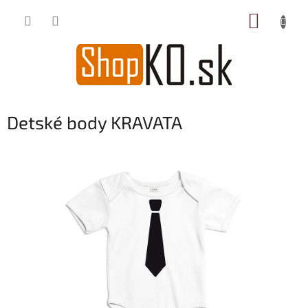
Prejsť
NÁKUP
na
obsah
KOŠÍK
Detské body KRAVATA