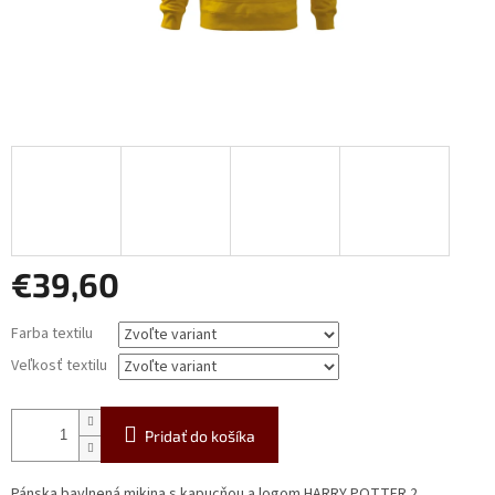
€39,60
Jednotková
Farba textilu
cena:
Veľkosť textilu
Pridať do košíka
Pánska bavlnená mikina s kapucňou a logom HARRY POTTER 2