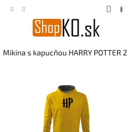
Prejsť
NÁKUP
na
obsah
KOŠÍK
Mikina s kapucňou HARRY POTTER 2