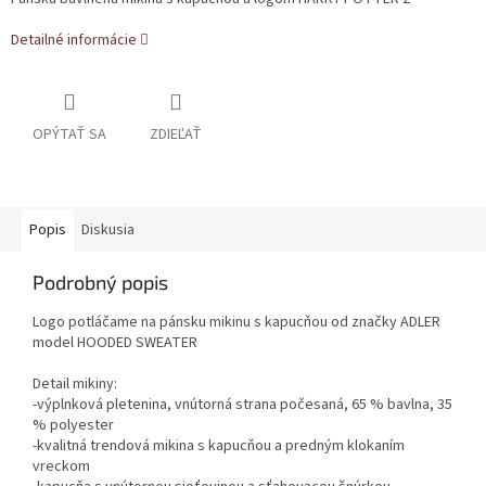
Detailné informácie
OPÝTAŤ SA
ZDIEĽAŤ
Popis
Diskusia
Podrobný popis
Logo potláčame na pánsku mikinu s kapucňou od značky ADLER
model HOODED SWEATER
Detail mikiny:
-výplnková pletenina, vnútorná strana počesaná, 65 % bavlna, 35
% polyester
-kvalitná trendová mikina s kapucňou a predným klokaním
vreckom