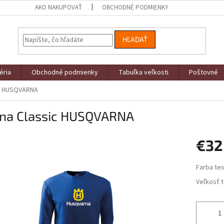
AKO NAKUPOVAŤ
OBCHODNÉ PODMIENKY
HĽADAŤ
éria
Obchodné podmienky
Tabuľka veľkosti
Poštovné
ic HUSQVARNA
ina Classic HUSQVARNA
€32
Jednotk
Farba tex
cena:
Veľkosť t