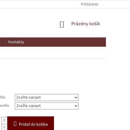
Prihlásenie
NÁKUPNÝ
Prázdny košík
KOŠÍK
Kontakty
ová
tilu
extilu
Pridať do košíka