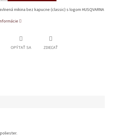
avlnená mikina bez kapucne (classic) s logom HUSQVARNA
informácie
OPÝTAŤ SA
ZDIEĽAŤ
poliester.