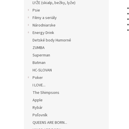
LYŽE (skialp, bežky, lyže)
Psie
Filmy a seriály
Národniarske
Energy Drink
Detské body Humorné
ZUMBA
Superman
Batman
HC-SLOVAN
Poker
I LOVE...
The Shimpsons
Apple
Rybár
Poľovník
QUEENS ARE BORN...