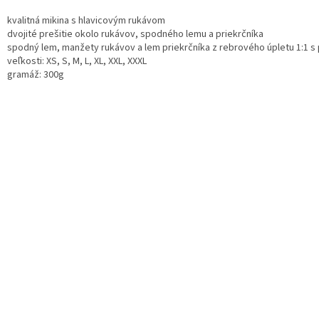
kvalitná mikina s hlavicovým rukávom
dvojité prešitie okolo rukávov, spodného lemu a priekrčníka
spodný lem, manžety rukávov a lem priekrčníka z rebrového úpletu 1:1 s
veľkosti: XS, S, M, L, XL, XXL, XXXL
gramáž: 300g