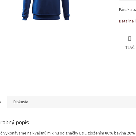
Pánska b
Detailné 
TLAČ
s
Diskusia
robný popis
ač vykonávame na kvalitnú mikinu od značky B&C zložením 80% bavlna 20% 