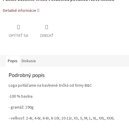
Detailné informácie
OPÝTAŤ SA
ZDIEĽAŤ
Popis
Diskusia
Podrobný popis
Loga potláčame na bavlnené tričká od firmy B&C
-100 % bavlna
- gramáž: 190g
- veľkosť: 2-4r, 4-6r, 6-8r, 8-10r, 10-12r, XS, S, M, L, XL, XXL, XXXL