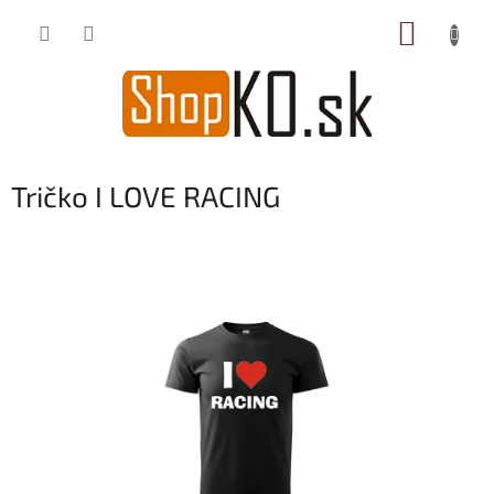
Prejsť
NÁKUP
na
obsah
KOŠÍK
Tričko I LOVE RACING