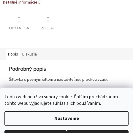
Detailné informácie
OPÝTAŤ SA
ZDIEĽAŤ
Popis
Diskusia
Podrobný popis
Šiltovka s pevným šiltom a nastaviteľnou prackou vzadu
Tento web používa súbory cookie. Ďalším prechádzaním
Z
tohto webu vyjadrujete súhlas s ich používaním.
á
Vytvoril Shoptet
p
Nastavenie
ä
t
Copyright 2026
ShopKO.sk
. Všetky práva vyhradené.
Upraviť