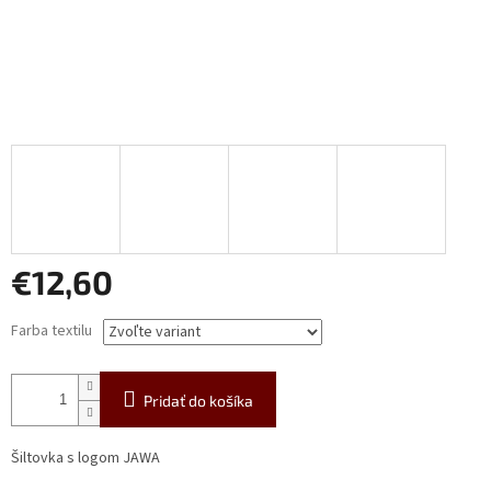
€12,60
Jednotková
Farba textilu
cena:
Pridať do košíka
Šiltovka s logom JAWA