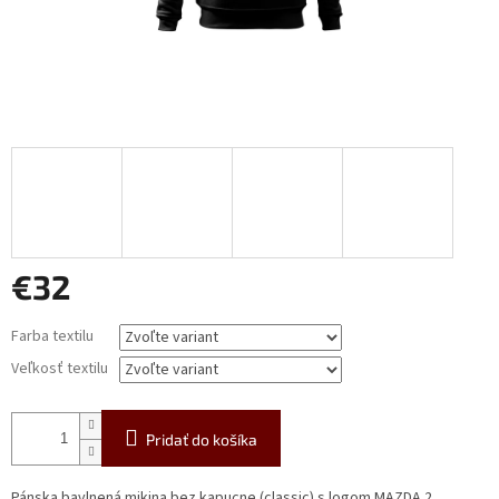
€32
Jednotková
Farba textilu
cena:
Veľkosť textilu
Pridať do košíka
Pánska bavlnená mikina bez kapucne (classic) s logom MAZDA 2