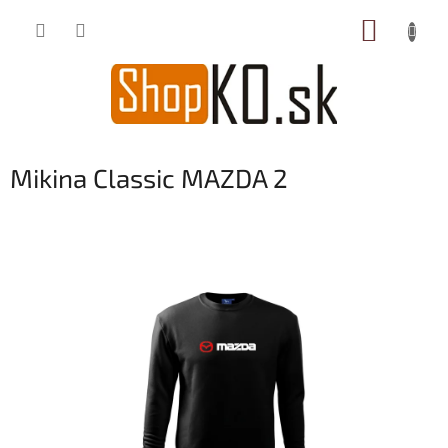
Prejsť
NÁKUP
na
obsah
KOŠÍK
Mikina Classic MAZDA 2