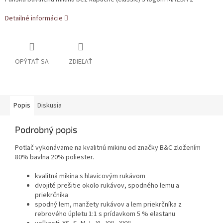
Detailné informácie
OPÝTAŤ SA
ZDIEĽAŤ
Popis
Diskusia
Podrobný popis
Potlač vykonávame na kvalitnú mikinu od značky B&C zložením
80% bavlna 20% poliester.
kvalitná mikina s hlavicovým rukávom
dvojité prešitie okolo rukávov, spodného lemu a
priekrčníka
spodný lem, manžety rukávov a lem priekrčníka z
rebrového úpletu 1:1 s prídavkom 5 % elastanu