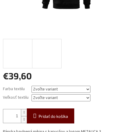
€39,60
Jednotková
Farba textilu
cena:
Veľkosť textilu
Pridať do košíka
Pánska bavlnená mikina s kapucňou a logom METALICA 3