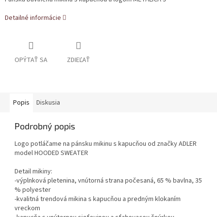
Detailné informácie
OPÝTAŤ SA
ZDIEĽAŤ
Popis
Diskusia
Podrobný popis
Logo potláčame na pánsku mikinu s kapucňou od značky ADLER
model HOODED SWEATER
Detail mikiny:
-výplnková pletenina, vnútorná strana počesaná, 65 % bavlna, 35
% polyester
-kvalitná trendová mikina s kapucňou a predným klokaním
vreckom