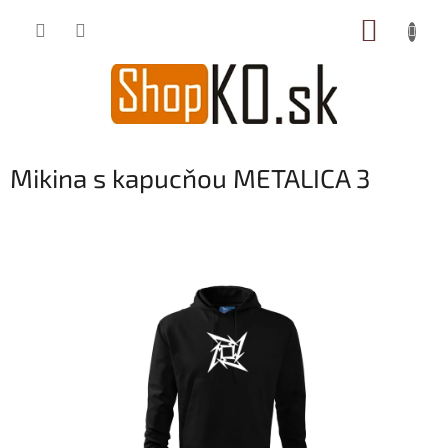
Prejsť
NÁKUP
na
obsah
KOŠÍK
Mikina s kapucňou METALICA 3