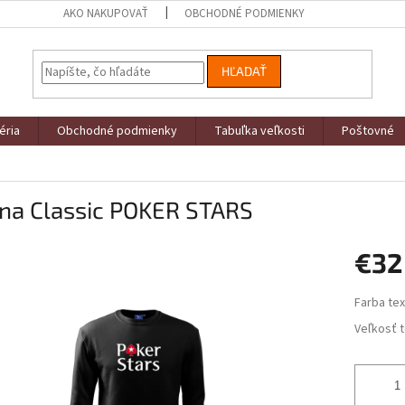
AKO NAKUPOVAŤ
OBCHODNÉ PODMIENKY
HĽADAŤ
éria
Obchodné podmienky
Tabuľka veľkosti
Poštovné
ina Classic POKER STARS
€32
Jednotk
Farba tex
cena:
Veľkosť t