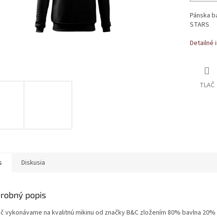
Pánska b
STARS
Detailné 
TLAČ
s
Diskusia
robný popis
ač vykonávame na kvalitnú mikinu od značky B&C zložením 80% bavlna 20% 