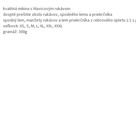
kvalitná mikina s hlavicovým rukávom
dvojité prešitie okolo rukávov, spodného lemu a priekrčníka
spodný lem, manžety rukávov a lem priekrčníka z rebrového úpletu 1:1 s
veľkosti: XS, S, M, L, XL, XXL, XXXL
gramáž: 300g