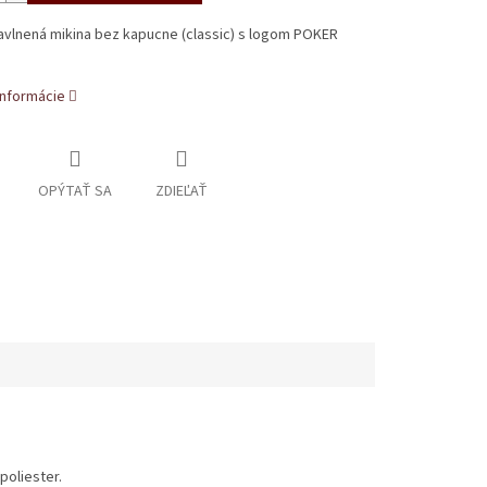
avlnená mikina bez kapucne (classic) s logom POKER
informácie
OPÝTAŤ SA
ZDIEĽAŤ
poliester.