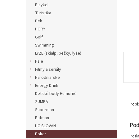
Bicykel
Turistika
Beh
HORY
Golf
Swimming
LYŽE (skialp, bežky, lyže)
Psie
Filmy a seriály
Národniarske
Energy Drink
Detské body Humorné
ZUMBA
Popi
Superman
Batman
Pod
HC-SLOVAN
Poker
Potl