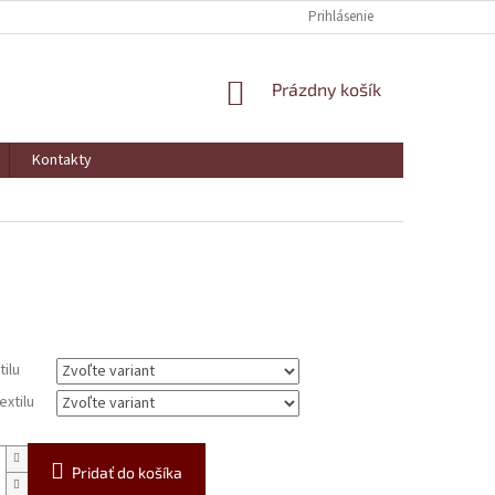
Prihlásenie
NÁKUPNÝ
Prázdny košík
KOŠÍK
Kontakty
ová
tilu
extilu
Pridať do košíka