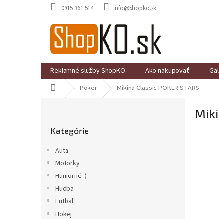
Prejsť
0915 361 514
info@shopko.sk
na
obsah
Reklamné služby ShopKO
Ako nakupovať
Gal
Domov
Poker
Mikina Classic POKER STARS
B
Mik
o
Preskočiť
č
Kategórie
kategórie
n
ý
Auta
p
Motorky
a
Humorné :)
n
e
Hudba
l
Futbal
Hokej