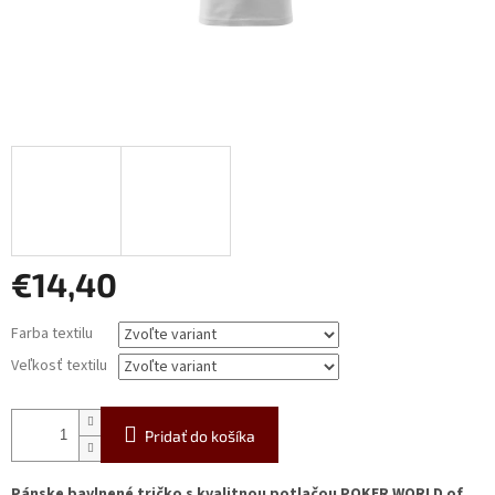
€14,40
Jednotková
Farba textilu
cena:
Veľkosť textilu
Pridať do košíka
Pánske bavlnené tričko s kvalitnou potlačou POKER WORLD of