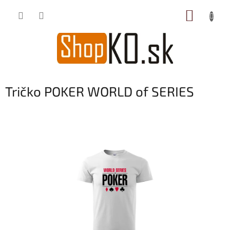
Prejsť
NÁKUP
na
obsah
KOŠÍK
Tričko POKER WORLD of SERIES