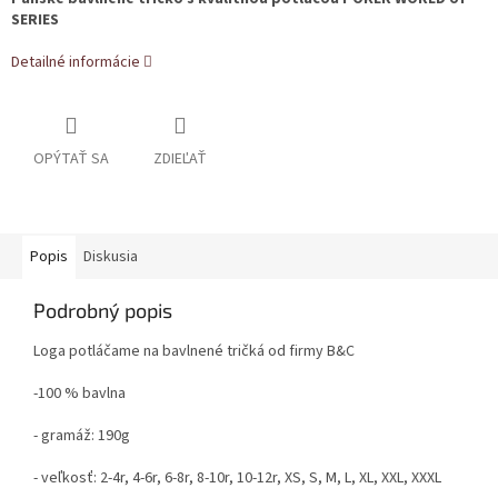
SERIES
Detailné informácie
OPÝTAŤ SA
ZDIEĽAŤ
Popis
Diskusia
Podrobný popis
Loga potláčame na bavlnené tričká od firmy B&C
-100 % bavlna
- gramáž: 190g
- veľkosť: 2-4r, 4-6r, 6-8r, 8-10r, 10-12r, XS, S, M, L, XL, XXL, XXXL