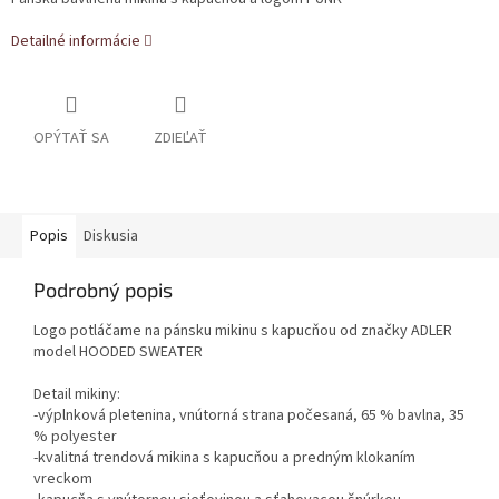
Detailné informácie
OPÝTAŤ SA
ZDIEĽAŤ
Popis
Diskusia
Podrobný popis
Logo potláčame na pánsku mikinu s kapucňou od značky ADLER
model HOODED SWEATER
Detail mikiny:
-výplnková pletenina, vnútorná strana počesaná, 65 % bavlna, 35
% polyester
-kvalitná trendová mikina s kapucňou a predným klokaním
vreckom