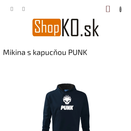
Prejsť
NÁKUP
na
obsah
KOŠÍK
Mikina s kapucňou PUNK