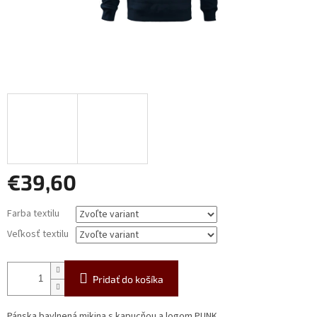
€39,60
Jednotková
Farba textilu
cena:
Veľkosť textilu
Pridať do košíka
Pánska bavlnená mikina s kapucňou a logom PUNK