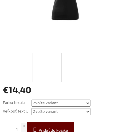
€14,40
Jednotková
Farba textilu
cena:
Veľkosť textilu
Pridať do košíka