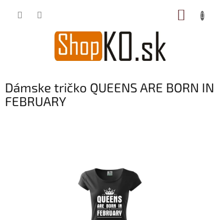
Prejsť
NÁKUP
na
obsah
KOŠÍK
Dámske tričko QUEENS ARE BORN IN
FEBRUARY