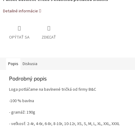
Detailné informácie
OPÝTAŤ SA
ZDIEĽAŤ
Popis
Diskusia
Podrobný popis
Loga potláčame na bavlnené tričká od firmy B&C
-100 % bavlna
- gramáž: 190g
- veľkosť: 2-4r, 4-6r, 6-8r, 8-10r, 10-12r, XS, S, M, L, XL, XXL, XXXL