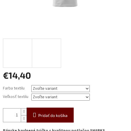
€14,40
Jednotková
Farba textilu
cena:
Veľkosť textilu
Pridať do košíka
Pánske bavlnené tričko s kvalitnou potlačou SHARKS