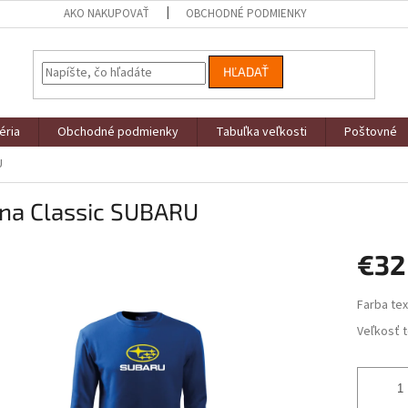
AKO NAKUPOVAŤ
OBCHODNÉ PODMIENKY
HĽADAŤ
éria
Obchodné podmienky
Tabuľka veľkosti
Poštovné
U
ina Classic SUBARU
€32
Jednotk
Farba tex
cena:
Veľkosť t