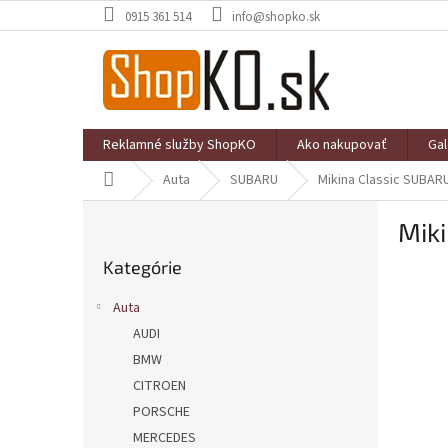
Prejsť
0915 361 514
info@shopko.sk
na
obsah
Reklamné služby ShopKO
Ako nakupovať
Gal
Domov
Auta
SUBARU
Mikina Classic SUBAR
B
Mik
o
Preskočiť
č
Kategórie
kategórie
n
ý
Auta
p
AUDI
a
BMW
n
e
CITROEN
l
PORSCHE
MERCEDES