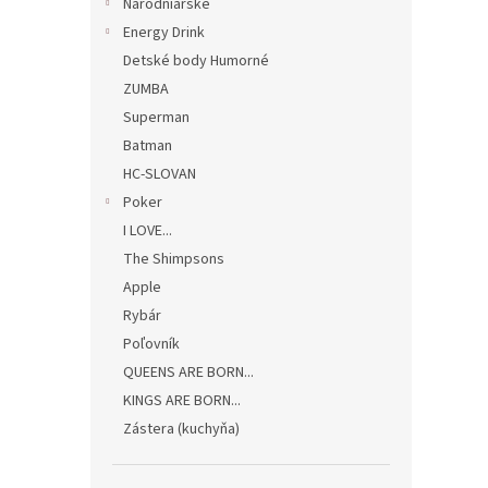
Národniarske
Energy Drink
Detské body Humorné
ZUMBA
Superman
Batman
HC-SLOVAN
Poker
I LOVE...
The Shimpsons
Apple
Rybár
Poľovník
QUEENS ARE BORN...
KINGS ARE BORN...
Zástera (kuchyňa)