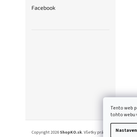
Facebook
Tento web p
tohto webu v
Z
á
Nastaven
Copyright 2026
ShopKO.sk
. Všetky práva vyhradené.
Upr
p