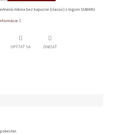
avlnená mikina bez kapucne (classic) s logom SUBARU
informácie
OPÝTAŤ SA
ZDIEĽAŤ
poliester.