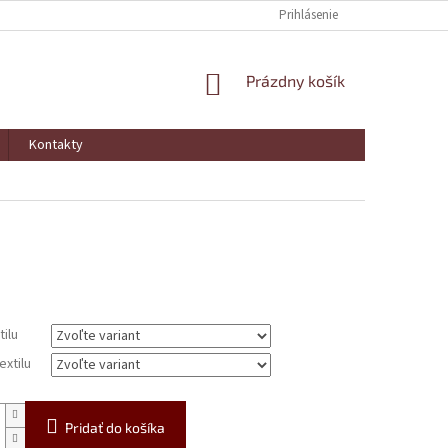
Prihlásenie
NÁKUPNÝ
Prázdny košík
KOŠÍK
Kontakty
ová
tilu
extilu
Pridať do košíka