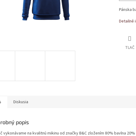
Pánska b
Detailné 
TLAČ
s
Diskusia
robný popis
ač vykonávame na kvalitnú mikinu od značky B&C zložením 80% bavlna 20% 