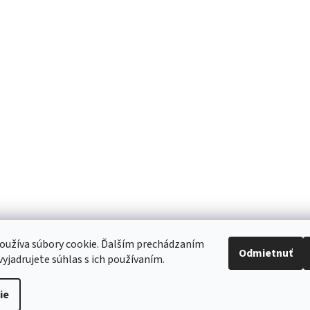
oužíva súbory cookie. Ďalším prechádzaním
Odmietnuť
yjadrujete súhlas s ich používaním.
ie
aviť nastavenie cookies