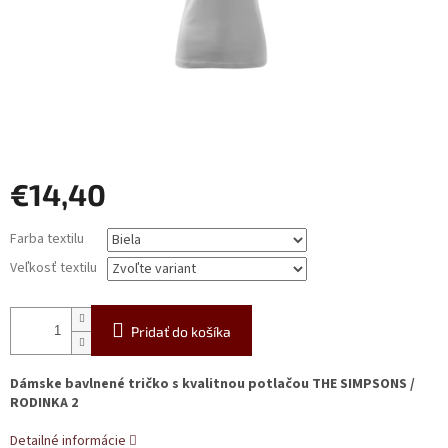
€14,40
Jednotková
Farba textilu
cena:
Veľkosť textilu
Pridať do košíka
Dámske bavlnené tričko s kvalitnou potlačou THE SIMPSONS /
RODINKA 2
Detailné informácie