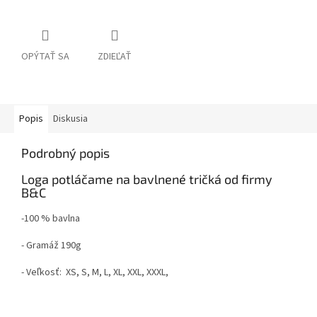
OPÝTAŤ SA
ZDIEĽAŤ
Popis
Diskusia
Podrobný popis
Loga potláčame na bavlnené tričká od firmy
B&C
-100 % bavlna
- Gramáž 190g
- Veľkosť: XS, S, M, L, XL, XXL, XXXL,