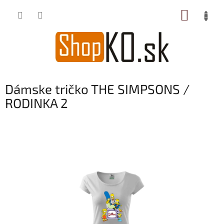
Prejsť
NÁKUP
na
obsah
KOŠÍK
Dámske tričko THE SIMPSONS /
RODINKA 2