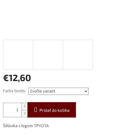
€12,60
Jednotková
Farba textilu
cena:
Pridať do košíka
Šiltovka s logom TPYOTA