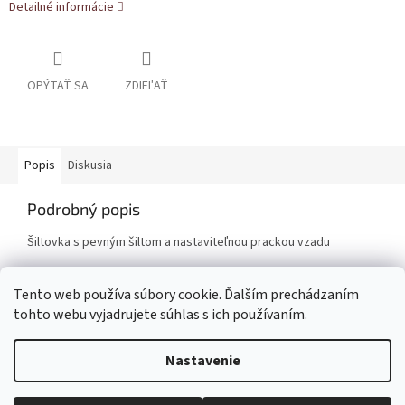
Detailné informácie
OPÝTAŤ SA
ZDIEĽAŤ
Popis
Diskusia
Podrobný popis
Šiltovka s pevným šiltom a nastaviteľnou prackou vzadu
Tento web používa súbory cookie. Ďalším prechádzaním
Z
tohto webu vyjadrujete súhlas s ich používaním.
á
Vytvoril Shoptet
p
Nastavenie
ä
t
Copyright 2026
ShopKO.sk
. Všetky práva vyhradené.
Upraviť