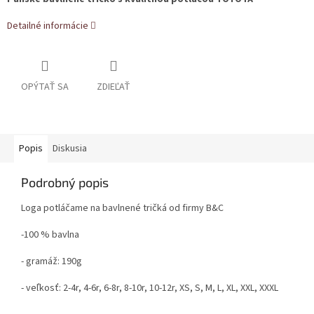
Detailné informácie
OPÝTAŤ SA
ZDIEĽAŤ
Popis
Diskusia
Podrobný popis
Loga potláčame na bavlnené tričká od firmy B&C
-100 % bavlna
- gramáž: 190g
- veľkosť: 2-4r, 4-6r, 6-8r, 8-10r, 10-12r, XS, S, M, L, XL, XXL, XXXL