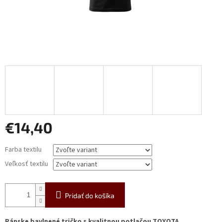
€14,40
Jednotková
Farba textilu
cena:
Veľkosť textilu
Pridať do košíka
Pánske bavlnené tričko s kvalitnou potlačou TOYOTA