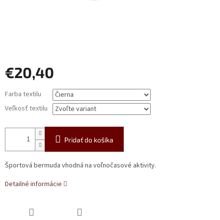
€20,40
Jednotková
Farba textilu
cena:
Veľkosť textilu
Pridať do košíka
Športová bermuda vhodná na voľnočasové aktivity.
Detailné informácie